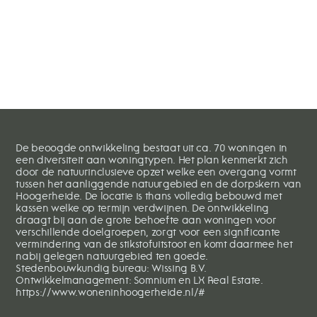
Hoogerheide
-
Sportlaan
De beoogde ontwikkeling bestaat uit ca. 70 woningen in
een diversiteit aan woningtypen. Het plan kenmerkt zich
door de natuurinclusieve opzet welke een overgang vormt
tussen het aanliggende natuurgebied en de dorpskern van
Hoogerheide. De locatie is thans volledig bebouwd met
kassen welke op termijn verdwijnen. De ontwikkeling
draagt bij aan de grote behoefte aan woningen voor
verschillende doelgroepen, zorgt voor een significante
vermindering van de stikstofuitstoot en komt daarmee het
nabij gelegen natuurgebied ten goede.
Stedenbouwkundig bureau: Wissing B.V.
Ontwikkelmanagement: Somnium en LX Real Estate.
https://www.woneninhoogerheide.nl/#