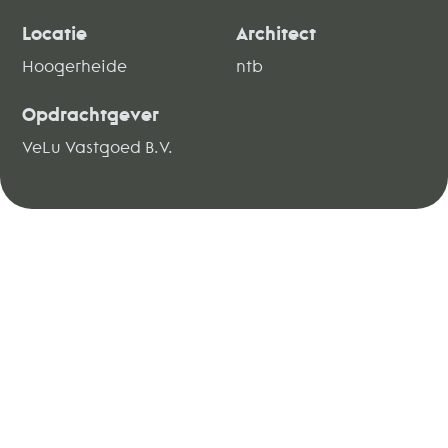
Locatie
Architect
Hoogerheide
ntb
Opdrachtgever
VeLu Vastgoed B.V.