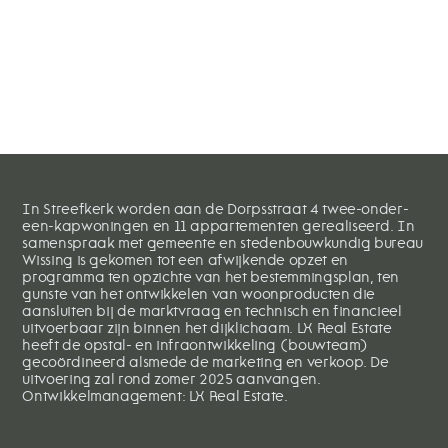
Streefkerk
-
Het
Houthof
In Streefkerk worden aan de Dorpsstraat 4 twee-onder-
een-kapwoningen en 11 appartementen gerealiseerd. In
samenspraak met gemeente en stedenbouwkundig bureau
Wissing is gekomen tot een afwijkende opzet en
programma ten opzichte van het bestemmingsplan, ten
gunste van het ontwikkelen van woonproducten die
aansluiten bij de marktvraag en technisch en financieel
uitvoerbaar zijn binnen het dijklichaam. LX Real Estate
heeft de opstal- en infraontwikkeling (bouwteam)
gecoördineerd alsmede de marketing en verkoop. De
uitvoering zal rond zomer 2025 aanvangen.
Ontwikkelmanagement: LX Real Estate.